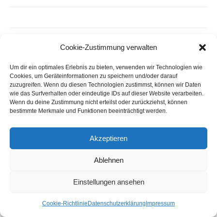
Cookie-Zustimmung verwalten
Um dir ein optimales Erlebnis zu bieten, verwenden wir Technologien wie
Cookies, um Geräteinformationen zu speichern und/oder darauf
zuzugreifen. Wenn du diesen Technologien zustimmst, können wir Daten
wie das Surfverhalten oder eindeutige IDs auf dieser Website verarbeiten.
Wenn du deine Zustimmung nicht erteilst oder zurückziehst, können
bestimmte Merkmale und Funktionen beeinträchtigt werden.
Akzeptieren
© 2026 AtelierSieben e.V., Altmarkt 2, 58332 Schwelm |
Bard Theme
von
WP Royal
.
Ablehnen
Einstellungen ansehen
NACH OBEN
Cookie-Richtlinie
Datenschutzerklärung
Impressum